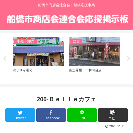
船橋市商店会連合会｜船橋応援事業
小売・卸売
飲食
小
㈲リリィ電化
富士見屋 二和向台店
船橋た
200-Ｂｅｌｌｅカフェ
Twitter
Facebook
LINE
コピー
2020.11.13