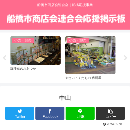
船橋市商店会連合会｜船橋応援事業
売・卸売
飲食
小売・卸売
そば処 志な乃
メガネドラッグ 津
い・くだもの 房州屋
中山
Twitter
Facebook
LINE
コピー
2024.05.31