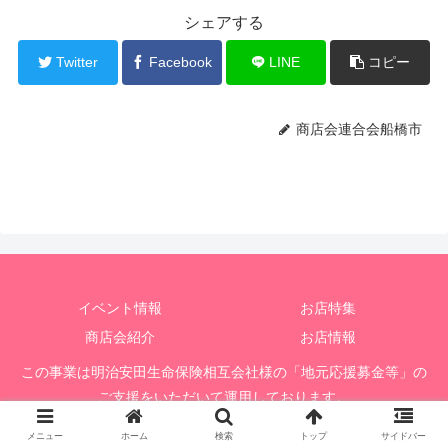
シェアする
Twitter
Facebook
LINE
コピー
商店会連合会船橋市
イベント情報
お店特集
商店会紹介
お店情報
この事業は明治安田生命保険相互会社様の「地元応援募金等」の
ご支援をいただいて運用しております。
© 2020 船橋市商店会連合会応援掲示板
メニュー
ホーム
検索
トップ
サイドバー