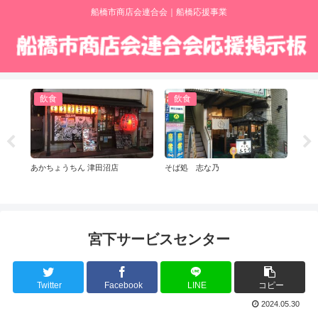
船橋市商店会連合会｜船橋応援事業
飲食
飲食
小
あかちょうちん 津田沼店
そば処 志な乃
手作り
宮下サービスセンター
Twitter
Facebook
LINE
コピー
2024.05.30