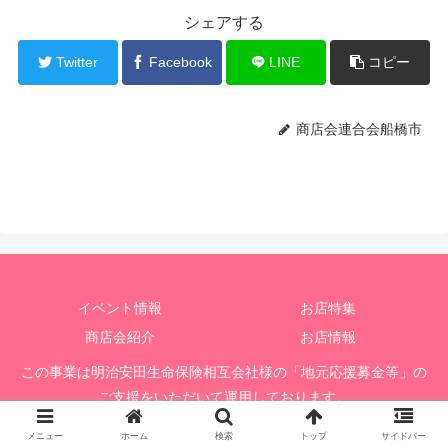
シェアする
Twitter
Facebook
LINE
コピー
商店会連合会船橋市
イベント情報
お店特集
商店会紹介
お店情報
この事業は明治安田生命保険相互会社様の「地元応援募金等」の
ご支援をいただいて運用しております。
© 2020 船橋市商店会連合会応援掲示板
メニュー
ホーム
検索
トップ
サイドバー