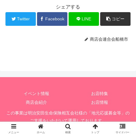
シェアする
Twitter
Facebook
LINE
コピー
商店会連合会船橋市
イベント情報
お店特集
商店会紹介
お店情報
この事業は明治安田生命保険相互会社様の「地元応援募金等」の
ご支援をいただいて運用しております。
© 2020 船橋市商店会連合会応援掲示板
メニュー
ホーム
検索
トップ
サイドバー