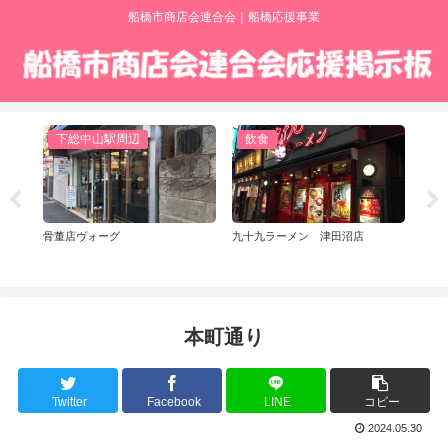
船橋市商店会連合会｜船橋応援事業
下総中山駅周辺
飲食
飲
骨董店ヴォーグ
九十九ラーメン 津田沼店
大衆
本町通り
Twitter
Facebook
LINE
コピー
2024.05.30