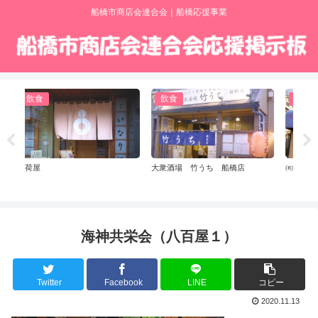
船橋市商店会連合会｜船橋応援事業
小売・卸売
小売・卸売
竹うち 船橋店
㈲リリィ電化
手作りの店 天羽
海神共栄会（八百屋１）
Twitter
Facebook
LINE
コピー
2020.11.13