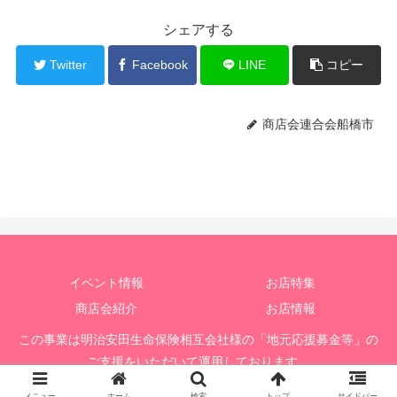
シェアする
Twitter
Facebook
LINE
コピー
商店会連合会船橋市
イベント情報
お店特集
商店会紹介
お店情報
この事業は明治安田生命保険相互会社様の「地元応援募金等」の
ご支援をいただいて運用しております。
© 2020 船橋市商店会連合会応援掲示板
メニュー
ホーム
検索
トップ
サイドバー